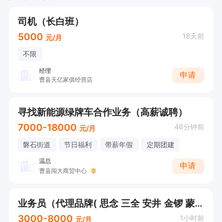
司机（长白班）
5000
18天前
元/月
不限
经理
申请
曹县天亿家俱经营店
寻找新能源绿牌车合作业务（高薪诚聘）
7000-18000
46分钟前
元/月
磐石街道
节日福利
带薪年假
定期团建
温总
申请
曹县闯大商贸中心
业务员（代理品牌( 思念 三全 安井 金锣 蒙牛））
3000-8000
1小时前
元/月