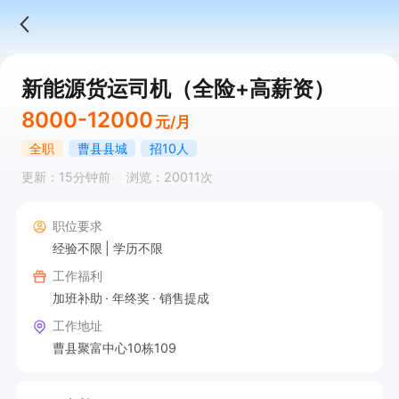
新能源货运司机（全险+高薪资）
8000-12000
元/月
全职
曹县县城
招10人
更新：15分钟前
浏览：20011次
职位要求
经验不限
学历不限
工作福利
加班补助
年终奖
销售提成
工作地址
曹县聚富中心10栋109