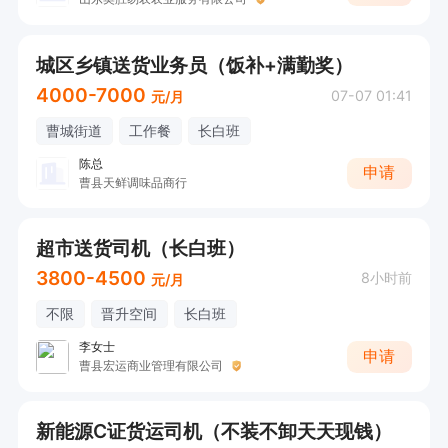
城区乡镇送货业务员（饭补+满勤奖）
4000-7000
07-07 01:41
元/月
曹城街道
工作餐
长白班
陈总
申请
曹县天鲜调味品商行
超市送货司机（长白班）
3800-4500
8小时前
元/月
不限
晋升空间
长白班
李女士
申请
曹县宏运商业管理有限公司
新能源C证货运司机（不装不卸天天现钱）