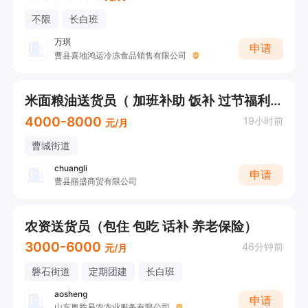
不限
长白班
万琪
申请
曹县喜地鸿运冷冻食品销售有限公司
米面粮油送货员（ 加班补助 饭补 过节福利）
4000-8000
19小时前
元/月
曹城街道
chuangli
申请
曹县丽盛商贸有限公司
农资送货员（包住 包吃 话补 养老保险）
3000-6000
46分钟前
元/月
磐石街道
定期团建
长白班
aosheng
申请
山东奥胜易农农业服务有限公司