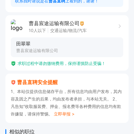
联系我时请说是在
曹县直聘
上看到的，谢谢！
任职要求：

1、 经验不限学历不限

曹县宸途运输有限公司
2、C1及以上驾照，不需要货运资格证 会看导航

10人以下
交通运输/物流/汽车
3、能吃苦耐劳 认真负责 踏实认干

田翠翠
4、无不良嗜好 无重大事故及交通违章 违法等 具
曹县宸途运输有限公司
有较强的安全意识

求职过程中请勿缴纳费用，保持谨慎防止受骗！
5、有意向的欢迎来加入我们

6、公司出车（不卖车）

曹县直聘安全提醒
地址：曹县聚富中心

1、本站仅提供信息储存平台，所有信息均由用户发布，其内
工作时间：8:00-18:00

容及因之产生的后果，均由发布者承担，与本站无关。 2、
凡告知“收取服装费、押金、报名费等各种费用的信息均有欺
💗温馨提示:投递简历后，请直接拨打电话联系。
诈嫌疑，请保持警惕。
立即举报 >
相似的职位