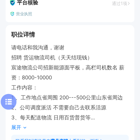
平台核验
通过1项
营业执照
职位详情
请电话和我沟通，谢谢

招聘 货运物流司机（天天结现钱）

宸途物流公司招新能源面平板，高栏司机数名 薪
资：8000-10000

工作内容：

1 、工作地点省周围 200---500公里山东省周边

2、公司调度派活 不需要自己去联系活源

3、每天配送物流 日用百货普货等

展开
4、不装不卸 主要开车（一趟一结）

5、车型有3.7平板4.2高栏，C1驾照及以上
