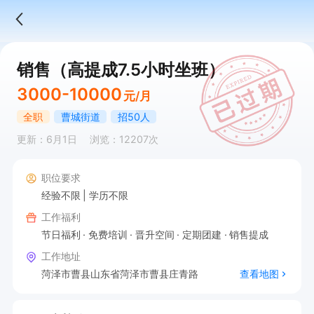
销售（高提成7.5小时坐班）
3000-10000
元/月
全职
曹城街道
招50人
更新：6月1日
浏览：12207次
职位要求
经验不限
学历不限
工作福利
节日福利
免费培训
晋升空间
定期团建
销售提成
工作地址
菏泽市曹县山东省菏泽市曹县庄青路
查看地图