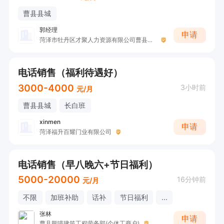
曹县县城
郭经理
申请
菏泽市牡丹区才聚人力资源有限公司曹县分公司
电话销售（福利待遇好）
3000-4000
3小时前
元/月
曹县县城
长白班
xinmen
申请
菏泽福升百耀门业有限公司
电话销售（早八晚六+节日福利）
5000-20000
16分钟前
元/月
不限
加班补助
话补
节日福利
...
张林
申请
曹县熊喵建筑工程劳务部(个体工商户)