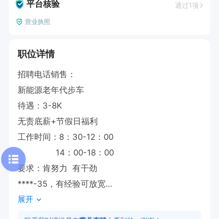
平台核验
通过1项
营业执照
职位详情
招聘电话销售：

新能源老年代步车

待遇：3-8K

无责底薪+节假日福利

工作时间：8：30-12：00 

               14：00-18：00

要求：肯努力  有干劲

****-35，有经验可放宽

展开
****

试用期一个月，薪资2500+提成，第二个月转正3